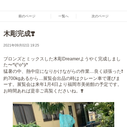
前のページ
一覧へ
次のページ
木彫完成❣️
2021年09月02日 19:25
ブロンズとミックスした木彫Dreamerようやく完成しまし
た〜*\(^o^)/*
猛暑の中、熱中症になりかけながらの作業…良く頑張った❗️
約700kgあるから…展覧会出品の時はクレーン車で運びま
ーす。展覧会は来年1月4日より福岡市美術館の予定です。
お時間あれば是非ご高覧くださいね。❣️